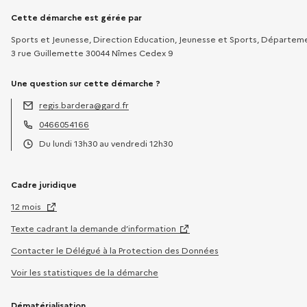
Informations sur la démarche
Cette démarche est gérée par
Sports et Jeunesse, Direction Education, Jeunesse et Sports, Départe
3 rue Guillemette 30044 Nîmes Cedex 9
Une question sur cette démarche ?
regis.bardera@gard.fr
Adresse électronique :
0466054166
Téléphone :
Du lundi 13h30 au vendredi 12h30
Horaires :
Cadre juridique
12 mois
Texte cadrant la demande d’information
Contacter le Délégué à la Protection des Données
Voir les statistiques de la démarche
Dématérialisation