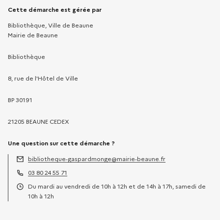
Informations sur la démarche
Cette démarche est gérée par
Bibliothèque, Ville de Beaune
Mairie de Beaune
Bibliothèque
8, rue de l'Hôtel de Ville
BP 30191
21205 BEAUNE CEDEX
Une question sur cette démarche ?
bibliotheque-gaspardmonge@mairie-beaune.fr
Adresse électronique :
03 80 24 55 71
Téléphone :
Du mardi au vendredi de 10h à 12h et de 14h à 17h, samedi de
Horaires :
10h à 12h