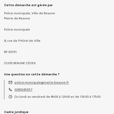
Informations sur la démarche
Cette démarche est gérée par
Police municipale, Ville de Beaune
Mairie de Beaune
Police municipale
8, rue de l'Hôtel de Ville
BP 30191
21205 BEAUNE CEDEX
Une question sur cette démarche ?
police.municipale@mairie-beaune.fr
Adresse électronique :
0380245657
Téléphone :
Du lundi au vendredi de 8h00 à 12h00 et de 13h30 à 17h30
Horaires :
Cadre juridique