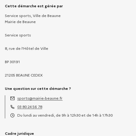
Informations sur la démarche
Cette démarche est gérée par
Service sports, Ville de Beaune
Mairie de Beaune
Service sports
8, rue de l'Hôtel de Ville
BP 30191
21205 BEAUNE CEDEX
Une question sur cette démarche ?
sports@mairie-beaune.fr
Adresse électronique :
03 80 24 56 78
Téléphone :
Du lundi au vendredi, de 9h à 12h30 et de 14h à 17h30
Horaires :
Cadre juridique