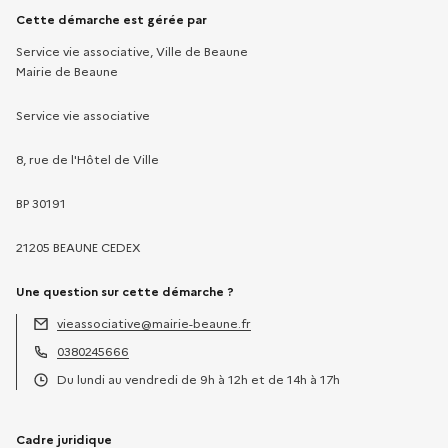
Informations sur la démarche
Cette démarche est gérée par
Service vie associative, Ville de Beaune
Mairie de Beaune
Service vie associative
8, rue de l'Hôtel de Ville
BP 30191
21205 BEAUNE CEDEX
Une question sur cette démarche ?
vieassociative@mairie-beaune.fr
Adresse électronique :
0380245666
Téléphone :
Du lundi au vendredi de 9h à 12h et de 14h à 17h
Horaires :
Cadre juridique