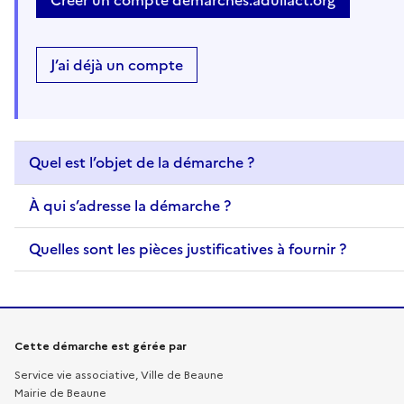
Créer un compte demarches.adullact.org
J’ai déjà un compte
Quel est l’objet de la démarche ?
À qui s’adresse la démarche ?
Quelles sont les pièces justificatives à fournir ?
Informations sur la démarche
Cette démarche est gérée par
Service vie associative, Ville de Beaune
Mairie de Beaune