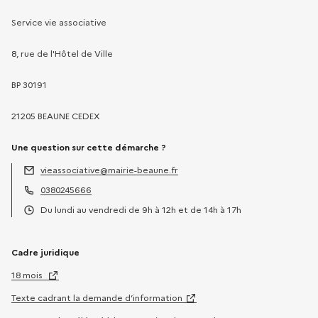
Service vie associative
8, rue de l'Hôtel de Ville
BP 30191
21205 BEAUNE CEDEX
Une question sur cette démarche ?
vieassociative@mairie-beaune.fr
Adresse électronique :
0380245666
Téléphone :
Du lundi au vendredi de 9h à 12h et de 14h à 17h
Horaires :
Cadre juridique
18 mois
Texte cadrant la demande d’information