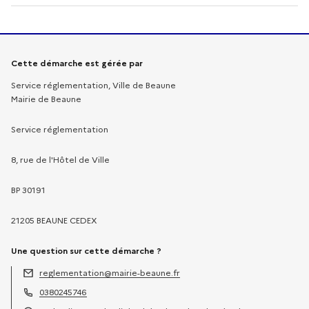
Informations sur la démarche
Cette démarche est gérée par
Service réglementation, Ville de Beaune
Mairie de Beaune
Service réglementation
8, rue de l'Hôtel de Ville
BP 30191
21205 BEAUNE CEDEX
Une question sur cette démarche ?
reglementation@mairie-beaune.fr
Adresse électronique :
0380245746
Téléphone :