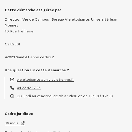
Informations sur la démarche
Cette démarche est gérée par
Direction Vie de Campus - Bureau Vie étudiante, Université Jean
Monnet
10, Rue Tréfilerie
CS 82301
42023 Saint-Etienne cedex 2
Une question sur cette démarche ?
vie.etudiante@univ-st-etienne.fr
Adresse électronique :
04 77 42 17 23
Téléphone :
Du lundi au vendredi de 9h à 12h30 et de 13h30 à 17h30
Horaires :
Cadre juridique
36 mois