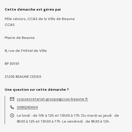
Informations sur la démarche
Cette démarche est gérée par
Pôle séniors, CCAS de la Ville de Beaune
CCAS
Mairie de Beaune
8, rue de l'Hôtel de Ville
BP 30191
21205 BEAUNE CEDEX
Une question sur cette démarche ?
ccassecretariat-groupe@ccas-beaune.fr
Adresse électronique :
0380245664
Téléphone :
Le lundi : de 10h à 12h et 13h30 à 17h. Du mardi au jeudi : de
Horaires :
8h30 à 12h et 13h30 à 17h. Le vendredi : de 8h30 à 12h.