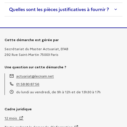
Quelles sont les pièces justificatives à fournir ?
Informations sur la démarche
Cette démarche est gérée par
Secrétariat du Master Actuariat, EFAB
292 Rue Saint-Martin 75003 Paris
Une question sur cette démarche ?
actuariat@lecnam.net
Adresse électronique :
01 58 80 87 56
Téléphone :
du lundi au vendredi, de 9h à 12h et de 13h30 à 17h
Horaires :
Cadre juridique
12 mois