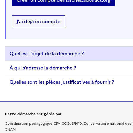
Créer un compte demarches.adullact.org
J’ai déjà un compte
Quel est l’objet de la démarche ?
À qui s’adresse la démarche ?
Quelles sont les pièces justificatives à fournir ?
Informations sur la démarche
Cette démarche est gérée par
Coordination pédagogique CFA-CCG, EPN10, Conservatoire national des a
CNAM