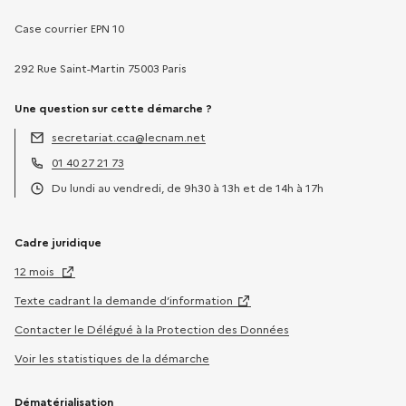
Case courrier EPN 10
292 Rue Saint-Martin 75003 Paris
Une question sur cette démarche ?
secretariat.cca@lecnam.net
Adresse électronique :
01 40 27 21 73
Téléphone :
Du lundi au vendredi, de 9h30 à 13h et de 14h à 17h
Horaires :
Cadre juridique
12 mois
Texte cadrant la demande d’information
Contacter le Délégué à la Protection des Données
Voir les statistiques de la démarche
Dématérialisation