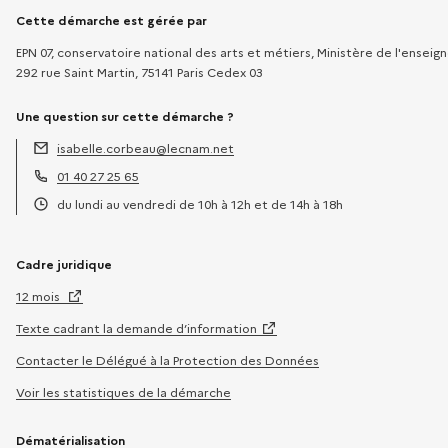
Informations sur la démarche
Cette démarche est gérée par
EPN 07, conservatoire national des arts et métiers, Ministère de l'ensei
292 rue Saint Martin, 75141 Paris Cedex 03
Une question sur cette démarche ?
isabelle.corbeau@lecnam.net
Adresse électronique :
01 40 27 25 65
Téléphone :
du lundi au vendredi de 10h à 12h et de 14h à 18h
Horaires :
Cadre juridique
12 mois
Texte cadrant la demande d’information
Contacter le Délégué à la Protection des Données
Voir les statistiques de la démarche
Dématérialisation