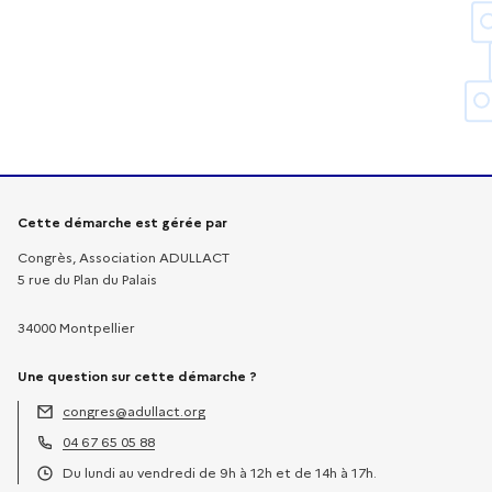
Informations sur la démarche
Cette démarche est gérée par
Congrès, Association ADULLACT
5 rue du Plan du Palais
34000 Montpellier
Une question sur cette démarche ?
congres@adullact.org
Adresse électronique :
04 67 65 05 88
Téléphone :
Du lundi au vendredi de 9h à 12h et de 14h à 17h.