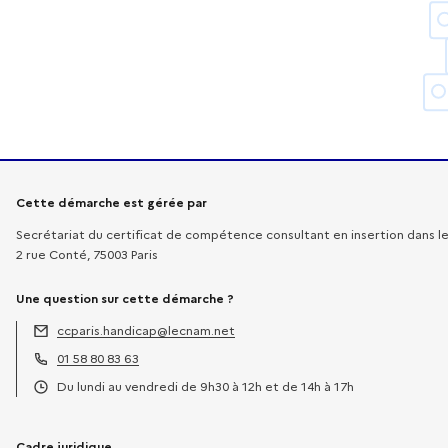
Informations sur la démarche
Cette démarche est gérée par
Secrétariat du certificat de compétence consultant en insertion dans le 
2 rue Conté, 75003 Paris
Une question sur cette démarche ?
ccparis.handicap@lecnam.net
Adresse électronique :
01 58 80 83 63
Téléphone :
Du lundi au vendredi de 9h30 à 12h et de 14h à 17h
Horaires :
Cadre juridique