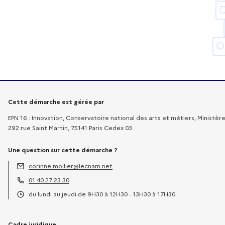
Informations sur la démarche
Cette démarche est gérée par
EPN 16 : Innovation, Conservatoire national des arts et métiers, Ministè
292 rue Saint Martin, 75141 Paris Cedex 03
Une question sur cette démarche ?
corinne.mollier@lecnam.net
Adresse électronique :
01 40 27 23 30
Téléphone :
du lundi au jeudi de 9H30 à 12H30 - 13H30 à 17H30
Horaires :
Cadre juridique