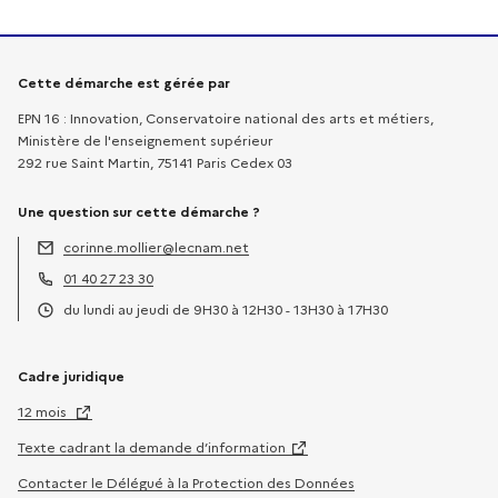
Informations sur la démarche
Cette démarche est gérée par
EPN 16 : Innovation, Conservatoire national des arts et métiers,
Ministère de l'enseignement supérieur
292 rue Saint Martin, 75141 Paris Cedex 03
Une question sur cette démarche ?
corinne.mollier@lecnam.net
Adresse électronique :
01 40 27 23 30
Téléphone :
du lundi au jeudi de 9H30 à 12H30 - 13H30 à 17H30
Horaires :
Cadre juridique
12 mois
Texte cadrant la demande d’information
Contacter le Délégué à la Protection des Données