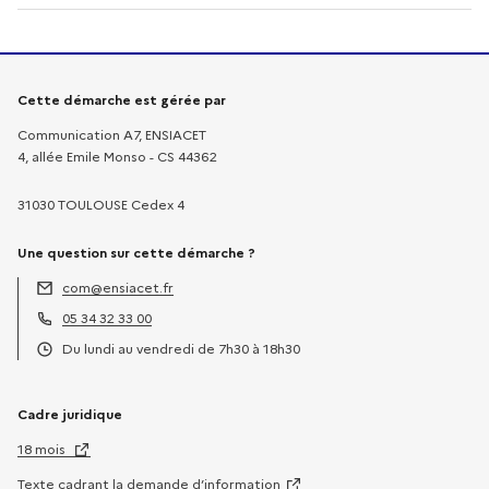
Informations sur la démarche
Cette démarche est gérée par
Communication A7, ENSIACET
4, allée Emile Monso - CS 44362
31030 TOULOUSE Cedex 4
Une question sur cette démarche ?
com@ensiacet.fr
Adresse électronique :
05 34 32 33 00
Téléphone :
Du lundi au vendredi de 7h30 à 18h30
Horaires :
Cadre juridique
18 mois
Texte cadrant la demande d’information